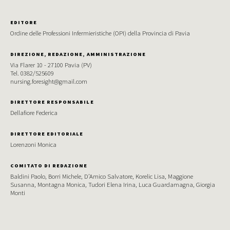
EDITORE
Ordine delle Professioni Infermieristiche (OPI) della Provincia di Pavia
DIREZIONE, REDAZIONE, AMMINISTRAZIONE
Via Flarer 10 - 27100 Pavia (PV)
Tel. 0382/525609
nursing.foresight@gmail.com
DIRETTORE RESPONSABILE
Dellafiore Federica
DIRETTORE EDITORIALE
Lorenzoni Monica
COMITATO DI REDAZIONE
Baldini Paolo, Borri Michele, D’Amico Salvatore, Korelic Lisa, Maggione
Susanna, Montagna Monica, Tudori Elena Irina, Luca Guardamagna, Giorgia
Monti